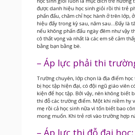
học sinh giỏi luôn là mục đích trẻ hướng
được danh hiệu học sinh giỏi rồi thì trẻ p
phấn đấu, chăm chỉ học hành ở trên lớp, 
hiệu đấy trong kỳ sau, năm sau…Đấy là tâ
nếu không phấn đấu ngày đêm như vậy thì 
cô thất vọng và nhất là các em sẽ cảm thấy
bằng bạn bằng bè.
– Áp lực phải thi trườ
Trường chuyên, lớp chọn là địa điểm học tậ
bị học tập hiện đại, có đội ngũ giáo viên 
kiện để học tập. Bởi vậy, nên không biết
thi đỗ các trường điểm. Một khi niềm hy v
mẹ rồi cả học sinh nữa vì tốn biết bao c
mong muốn. Khi trẻ rơi vào trường hợp này
– Áp lực thi đỗ đại học