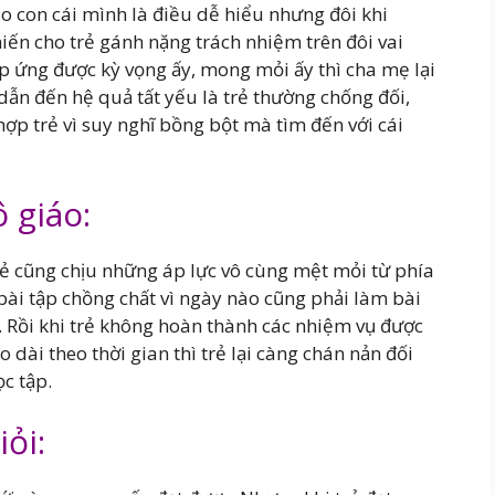
ào con cái mình là điều dễ hiểu nhưng đôi khi
iến cho trẻ gánh nặng trách nhiệm trên đôi vai
áp ứng được kỳ vọng ấy, mong mỏi ấy thì cha mẹ lại
 dẫn đến hệ quả tất yếu là trẻ thường chống đối,
ợp trẻ vì suy nghĩ bồng bột mà tìm đến với cái
ô giáo:
trẻ cũng chịu những áp lực vô cùng mệt mỏi từ phía
 bài tập chồng chất vì ngày nào cũng phải làm bài
. Rồi khi trẻ không hoàn thành các nhiệm vụ được
éo dài theo thời gian thì trẻ lại càng chán nản đối
c tập.
iỏi: