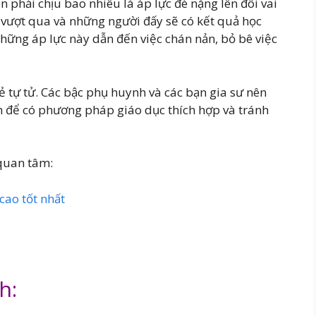
 phải chịu bao nhiêu là áp lực đè nặng lên đôi vai
 vượt qua và những người đấy sẽ có kết quả học
những áp lực này dẫn đến việc chán nản, bỏ bê việc
ẻ tự tử. Các bậc phụ huynh và các bạn gia sư nên
h để có phương pháp giáo dục thích hợp và tránh
quan tâm:
cao tốt nhất
nh: