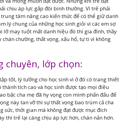
 tới và mong muốn đạt được. Nhưng khi trẻ đạt
hải chịu áp lực gấp đôi bình thường. Vì trẻ phải
ở trung tâm nâng cao kiến thức để có thể giữ danh
m lý chung của những học sinh giỏi vì các em sợ
lỡ may tuột mất danh hiệu đó thì gia đình, thầy
 chán chường, thất vọng, xấu hổ, tự ti vì không
ng chuyên, lớp chọn:
p tốt, lý tưởng cho học sinh vì ở đó có trang thiết
có thành tích cao và học sinh được tạo mọi điều
 bao bậc cha mẹ đã hy vọng con mình phấn đấu để
ọng này tan vỡ thì sự thất vọng bao trùm cả cha
ông sức, thời gian mà không đạt được mục đích
 thì trẻ lại càng chịu áp lực hơn, chán nản hơn.
: