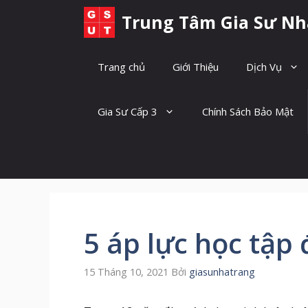
Chuyển
Trung Tâm Gia Sư Nh
đến
nội
dung
Trang chủ
Giới Thiệu
Dịch Vụ
Gia Sư Cấp 3
Chính Sách Bảo Mật
5 áp lực học tập 
15 Tháng 10, 2021
Bởi
giasunhatrang