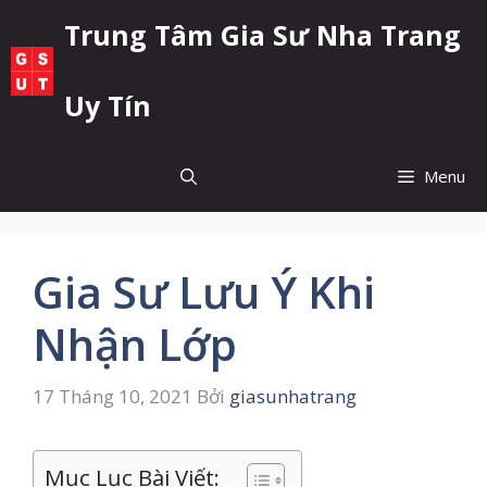
Chuyển
Trung Tâm Gia Sư Nha Trang
đến
nội
dung
Uy Tín
Menu
Gia Sư Lưu Ý Khi
Nhận Lớp
17 Tháng 10, 2021
Bởi
giasunhatrang
Mục Lục Bài Viết: