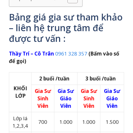
Bảng giá gia sư tham khảo
– liên hệ trung tâm để
được tư vấn :
Thầy Trí – Cô Trân
0961 328 357
(Bấm vào số
để gọi)
2 buổi /tuần
3 buổi /tuần
KHỐI
Gia Sư
Gia Sư
Gia Sư
Gia Sư
LỚP
Sinh
Giáo
Sinh
Giáo
Viên
Viên
Viên
Viên
Lớp lá
700
1.000
1.000
1.500
1,2,3,4