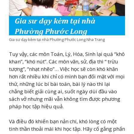
Gia sư dạy kèm tại nhà Phường Phước Long Nha Trang
Tuy vậy, các môn Toán, Lý, Hóa, Sinh lại quá “khô
khan”, “khó nút”. Các môn văn, sử, địa thì “ trừu
tượng”, “nhạt nhẽo”… Việc học sẽ còn khó khăn
hơn rất nhiều khi chỉ có mình bạn đối mặt với mọi
thứ, những lúc bí bài toán, bài lý nào thì lại
chẳng biết giải cùng ai, suốt ngày dùi đầu vào
sách vở nhưng mãi vẫn không tìm được phương
pháp học tập hiệu quả.
Và điều đó khiến bạn nản chí, khó lòng có một
tinh thần thoải mái khi học tập. Hãy cố gắng phấn