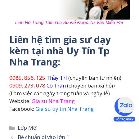
Liên hệ tìm gia sư dạy
kèm tại nhà Uy Tín Tp
Nha Trang:
0985. 856. 125
Thầy Trí
(chuyên ban tự nhiên)
0909. 273. 078
Cô Trân
(chuyên ban xã hội)
(Làm việc các ngày trong tuần và ngày lễ)
Website:
Gia su Nha Trang
Facebook:
Gia su uy tin Nha Trang
Danh
Lớp Mới
mục
Bé chuẩn bị vào lớp 1