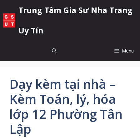
Chuyển
Trung Tâm Gia Sư Nha Trang
đến
nội
dung
Uy Tín
Menu
Dạy kèm tại nhà –
Kèm Toán, lý, hóa
lớp 12 Phường Tân
Lập