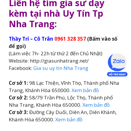
Liên hệ tìm gia sư dạy
kèm tại nhà Uy Tín Tp
Nha Trang:
Thầy Trí
–
Cô Trân
0961 328 357
(Bấm vào số
để gọi)
(Làm việc 7h- 22h từ thứ 2 đến Chủ Nhật)
Website: http://giasunhatrang.net/
Facebook:
Gia su uy tin Nha Trang
Cơ sở 1:
98 Lạc Thiện, Vĩnh Thọ, Thành phố Nha
Trang, Khánh Hòa 650000.
Xem bản đồ
Cơ sở 2:
58/79 Trần Phú, Lộc Thọ, Thành phố
Nha Trang, Khánh Hòa 650000.
Xem bản đồ
Cơ sở 3:
Đường Cây Duối, Diên An, Diên Khánh,
Khánh Hòa 650000.
Xem bản đồ